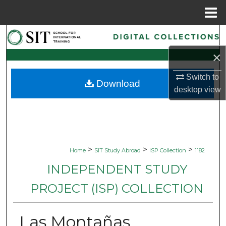
Menu
Home
Search
×
Browse Collections
Switch to
Download
My Account
desktop
view
About
Digital Commons Network™
>
>
>
Home
SIT Study Abroad
ISP Collection
1182
INDEPENDENT STUDY
PROJECT (ISP) COLLECTION
Las Montañas