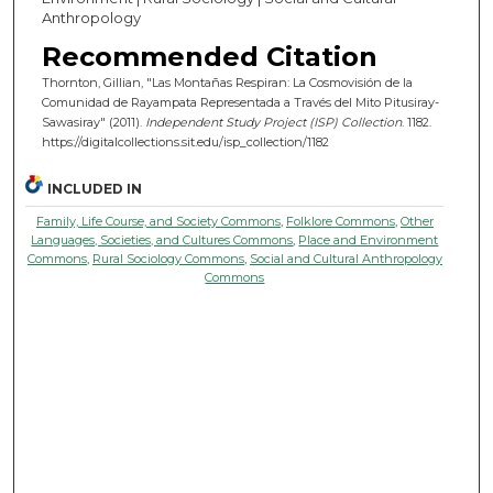
Anthropology
Recommended Citation
Thornton, Gillian, "Las Montañas Respiran: La Cosmovisión de la
Comunidad de Rayampata Representada a Través del Mito Pitusiray-
Sawasiray" (2011).
Independent Study Project (ISP) Collection
. 1182.
https://digitalcollections.sit.edu/isp_collection/1182
INCLUDED IN
Family, Life Course, and Society Commons
,
Folklore Commons
,
Other
Languages, Societies, and Cultures Commons
,
Place and Environment
Commons
,
Rural Sociology Commons
,
Social and Cultural Anthropology
Commons