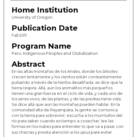
Home Institution
University of Oregon
Publication Date
Fall 2011
Program Name
Peru: Indigenous Peoples and Globalization
Abstract
En las altas montañas de los Andes, donde los árboles
crecen lentamente y los vientos están constantemente
pulsando a través de la hierba desaliñada, se dice que la
tierra respira. Allá, aun los animalitos más pequeños
tienen una gran fuerza en el ciclo de vida, y cada uno de
los seres vivos, de las plantas, y de las piedras tiene vida.
Se dice allá que aun las montañas pueden hablar. En la
comunidad alta de Rayampata, la gente se comunica
con la tierra para sobrevivir; escucha a los murmullos del
río para saber cuando es tiempo a cosechar, lee las
formas en los nubes para entender lo que va a pasar con
sus chacras y presta atención a los
apus
para evitar