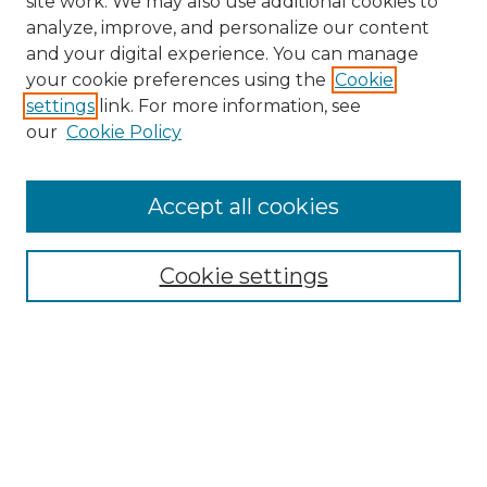
site work. We may also use additional cookies to
analyze, improve, and personalize our content
and your digital experience. You can manage
your cookie preferences using the
Cookie
settings
link. For more information, see
our
Cookie Policy
Accept all cookies
SEARCH
Enter search terms:
Cookie settings
Select context to search:
Advanced Search
Notify me via email or
RSS