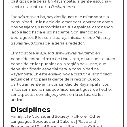
castigos de la tierra. En Rayampata, la gente escucha y
siente el aliento de la
Pachamama
.
Todavía más arriba, hay dos figuras que miran sobre la
comunidad. En la niebla del amanecer, aparecen como
dos pasajeros, sus mochilas en sus espaldas, caminando
lado a lado hacia el sol naciente. Son silenciosos y
pedregosos. Ellos son la pareja mística, el
apu
Pitusiray-
Sawasiray, tutores de la tierra a rededor.
El mito sobre el
apu
Pitusiray-Sawasiray, también
conocido como el mito de Unu-Urqo, es un cuento buen
conocido en los pueblos en la región de Cusco, que
tiene significado especial para la comunidad de
Rayampata. En este ensayo, voy a discutir el significado
actual del mito para la gente de la región Cusco,
particularmente en la comunidad de Rayampata. Los
mitos son mucho más que historias antiguas; de hecho,
son aspectos complejos y vivos en la cultura de los
andinos.
Disciplines
Family, Life Course, and Society | Folklore | Other
Languages, Societies, and Cultures | Place and
Environment | Rural Sociology | Social and Cultural