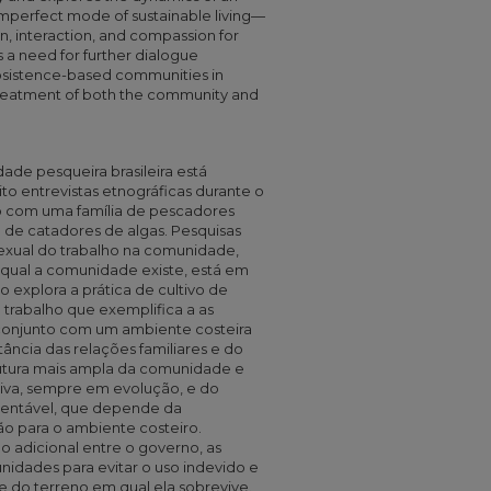
l imperfect mode of sustainable living—
n, interaction, and compassion for
s a need for further dialogue
sistence-based communities in
treatment of both the community and
ade pesqueira brasileira está
o entrevistas etnográficas durante o
 com uma família de pescadores
de catadores de algas. Pesquisas
sexual do trabalho na comunidade,
qual a comunidade existe, está em
o explora a prática de cultivo de
rabalho que exemplifica a as
onjunto com um ambiente costeira
ncia das relações familiares e do
utura mais ampla da comunidade e
tiva, sempre em evolução, e do
tentável, que depende da
ão para o ambiente costeiro.
 adicional entre o governo, as
idades para evitar o uso indevido e
do terreno em qual ela sobrevive.