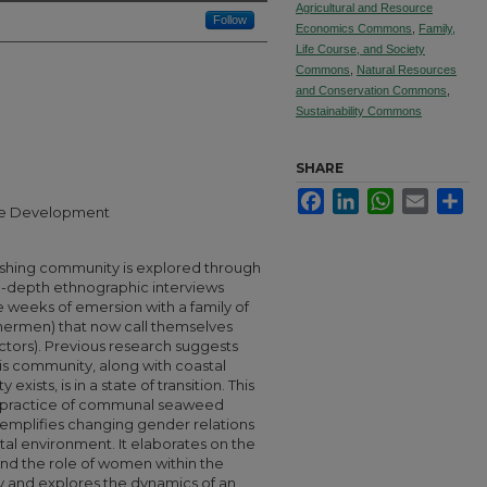
Agricultural and Resource
Follow
Economics Commons
,
Family,
Life Course, and Society
Commons
,
Natural Resources
and Conservation Commons
,
Sustainability Commons
SHARE
Facebook
LinkedIn
WhatsApp
Email
Sha
able Development
n fishing community is explored through
in-depth ethnographic interviews
 weeks of emersion with a family of
shermen) that now call themselves
tors). Previous research suggests
this community, along with coastal
ists, is in a state of transition. This
e practice of communal seaweed
exemplifies changing gender relations
tal environment. It elaborates on the
and the role of women within the
y and explores the dynamics of an