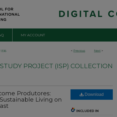
AQ
MY ACCOUNT
<
Previous
Next
>
1336
TUDY PROJECT (ISP) COLLECTION
come Produtores:
Download
Sustainable Living on
oast
INCLUDED IN