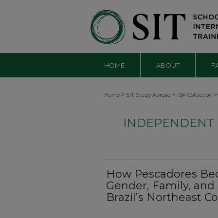
HOME
ABOUT
F
>
>
>
Home
SIT Study Abroad
ISP Collection
INDEPENDENT S
How Pescadores Be
Gender, Family, and 
Brazil’s Northeast C