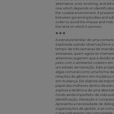
alternative, ever-evolving, and stil
one which depends on identificatio
the coastal environment. It present
between governing bodies and sub
order to avoid the misuse and mis
the land on which it survives.
✥ ✥ ✥
A estrutura familiar de uma comunid
explorada usando observações e oit
tempo de três semanas de imersão
artesanais, quem agora se chamam 
anteriores sugerem que a divisão 
junto com o ambiente costeiro em 
um estado de transição. Este projet
algas comunal como uma forma de t
relações de gênero em mudança c
em mudança. Ele elabora da importâ
papel das mulheres dentro da estr
explora a dinâmica de uma alterna
modo ainda imperfeito de vida sus
identificação, interação e compaix
Apresenta a necessidade de diálogo
organizações de gestão, e as comun
o mau tratamento da comunidade e 