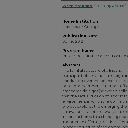
Authors
Wren Brennan
,
SIT Study Abroad
Home Institution
Macalester College
Publication Date
Spring 2012
Program Name
Brazil: Social Justice and Sustain
Abstract
The familial structure of a Brazilia
participant observation and eight 
conducted over the course of three
pescadores artesanais (artisanal fi
catadores de algas (seaweed collec
that the sexual division of labor in 
environment in which the community ex
project explores the emerging th
cultivation as a form of work that 
in conjunction with a changing coas
importance of family relationships 
broader structure of the communit