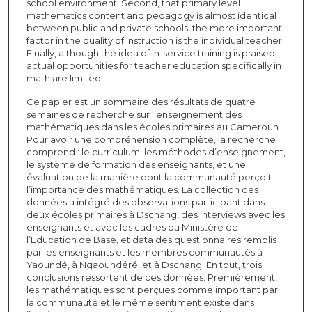
school environment. Second, that primary level
mathematics content and pedagogy is almost identical
between public and private schools; the more important
factor in the quality of instruction is the individual teacher.
Finally, although the idea of in-service training is praised,
actual opportunities for teacher education specifically in
math are limited.
Ce papier est un sommaire des résultats de quatre
semaines de recherche sur l’enseignement des
mathématiques dans les écoles primaires au Cameroun.
Pour avoir une compréhension complète, la recherche
comprend : le curriculum, les méthodes d’enseignement,
le système de formation des enseignants, et une
évaluation de la manière dont la communauté perçoit
l’importance des mathématiques. La collection des
données a intégré des observations participant dans
deux écoles primaires à Dschang, des interviews avec les
enseignants et avec les cadres du Ministère de
l’Education de Base, et data des questionnaires remplis
par les enseignants et les membres communautés à
Yaoundé, à Ngaoundéré, et à Dschang. En tout, trois
conclusions ressortent de ces données. Premièrement,
les mathématiques sont perçues comme important par
la communauté et le même sentiment existe dans