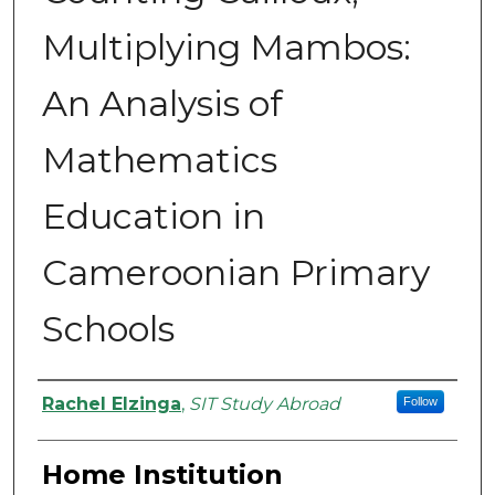
Multiplying Mambos:
An Analysis of
Mathematics
Education in
Cameroonian Primary
Schools
Authors
Rachel Elzinga
,
SIT Study Abroad
Follow
Home Institution