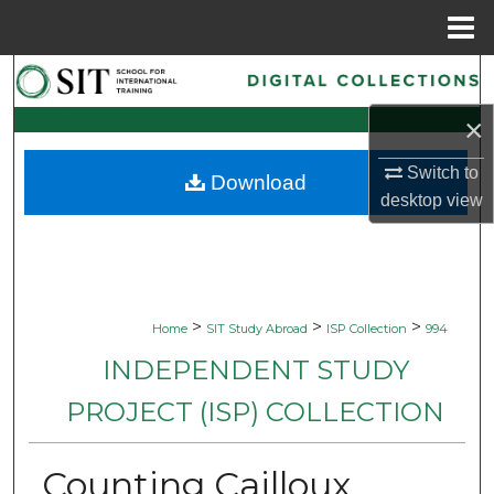
Menu
Home
Search
×
Browse Collections
Switch to
Download
My Account
desktop
view
About
Digital Commons Network™
>
>
>
Home
SIT Study Abroad
ISP Collection
994
INDEPENDENT STUDY
PROJECT (ISP) COLLECTION
Counting Cailloux,