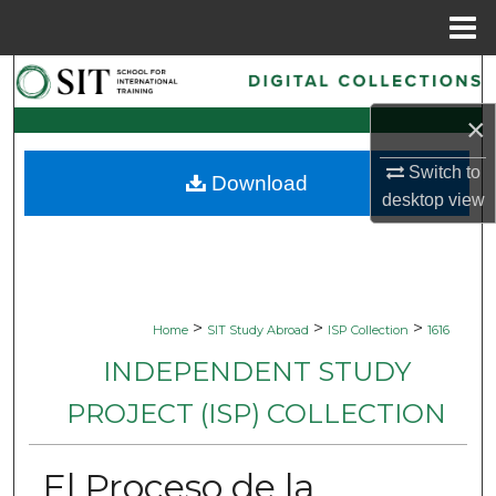
Menu
Home
Search
×
Browse Collections
Switch to
Download
My Account
desktop
view
About
Digital Commons Network™
>
>
>
Home
SIT Study Abroad
ISP Collection
1616
INDEPENDENT STUDY
PROJECT (ISP) COLLECTION
El Proceso de la